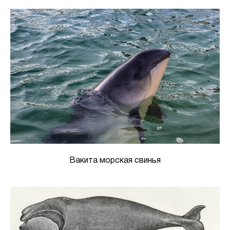
Вакита морская свинья