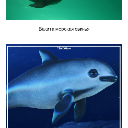
Вакита морская свинья