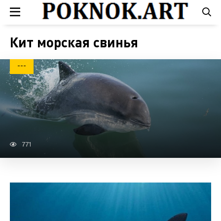
Кит морская свинья
---
771