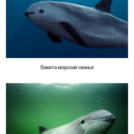
Вакита морская свинья