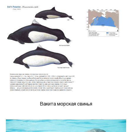
Вакита морская свинья