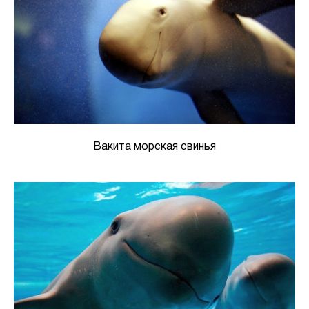
Вакита морская свинья