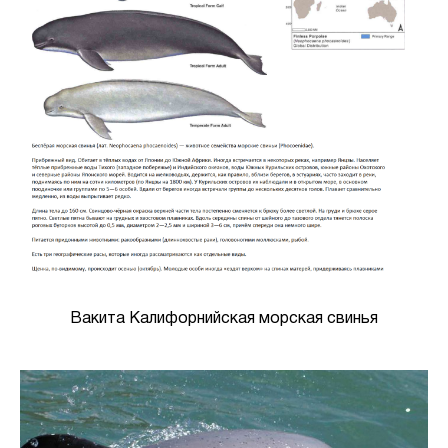
Вакита Калифорнийская морская свинья