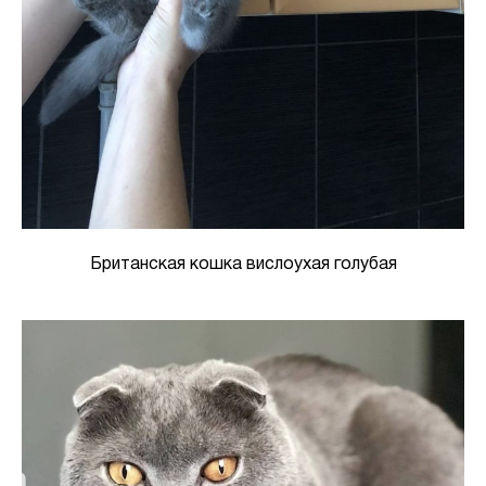
Британская кошка вислоухая голубая