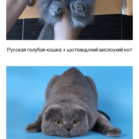
Русская голубая кошка + шотландский вислоухий кот