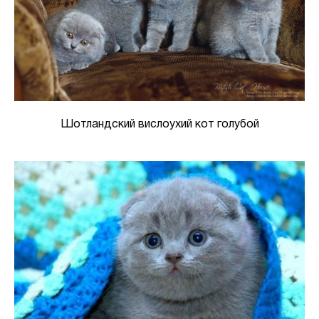
Шотландский вислоухий кот голубой