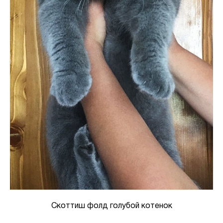
Скоттиш фолд голубой котенок