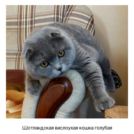
Шотландская вислоухая кошка голубая