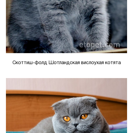
Скоттиш-фолд Шотландская вислоухая котята