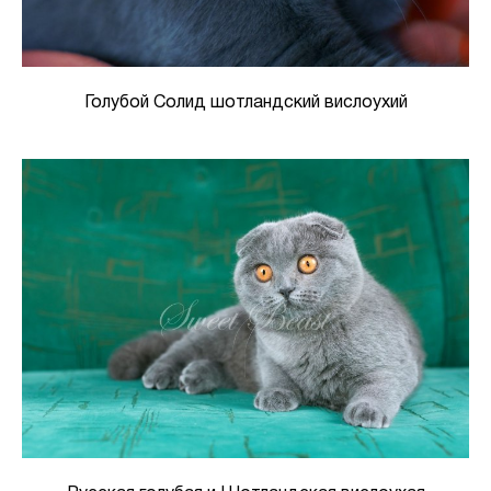
Голубой Солид шотландский вислоухий