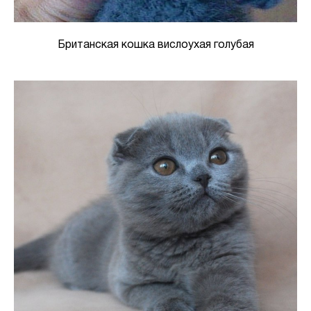
Британская кошка вислоухая голубая