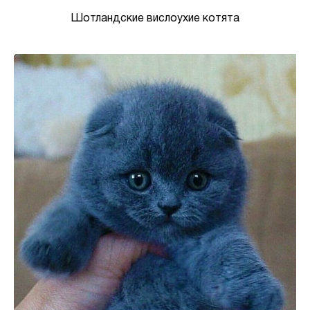
Шотландские вислоухие котята