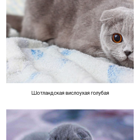
Шотландская вислоухая голубая