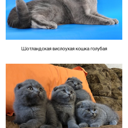
Шотландская вислоухая кошка голубая