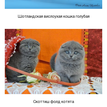
Шотландская вислоухая кошка голубая
Скоттиш фолд котята