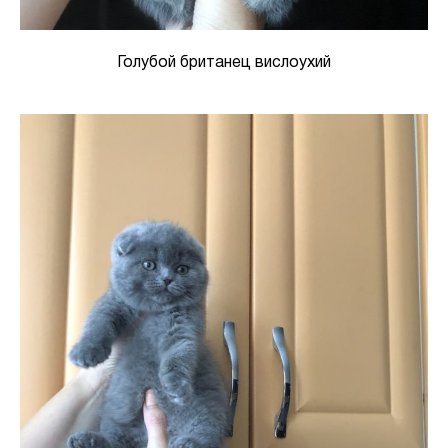
Голубой британец вислоухий