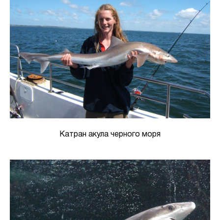
Катран акула черного моря