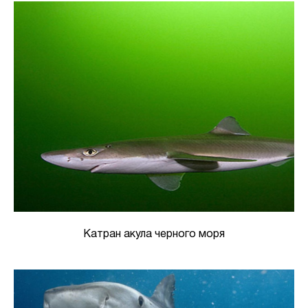
Катран акула черного моря