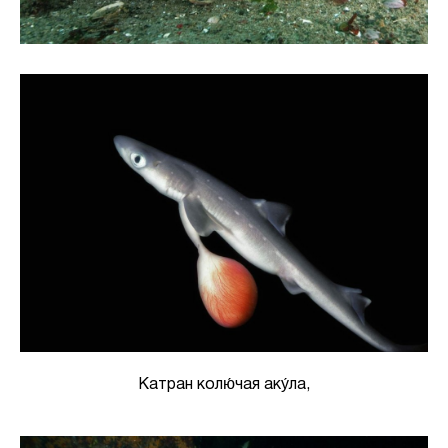
Катран колю́чая аку́ла,