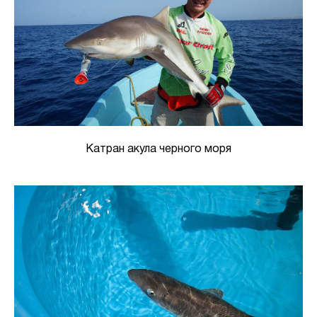
Катран акула черного моря