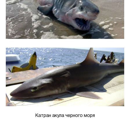
Катран акула черного моря