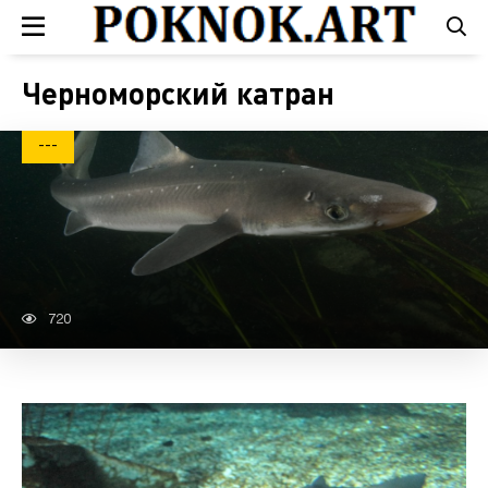
Черноморский катран
---
720