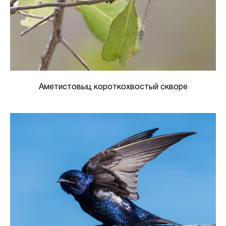
Аметистовыц короткохвостый скворе