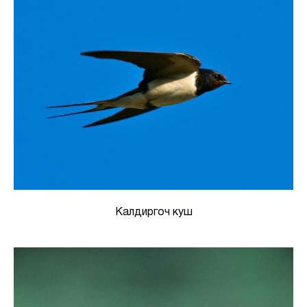
Калдиргоч куш