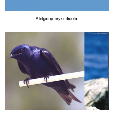
Stelgidopteryx ruficollis