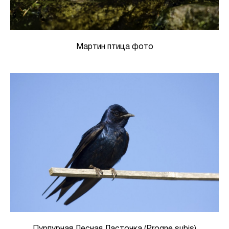
Мартин птица фото
Пурпурная Лесная Ласточка (Progne subis)