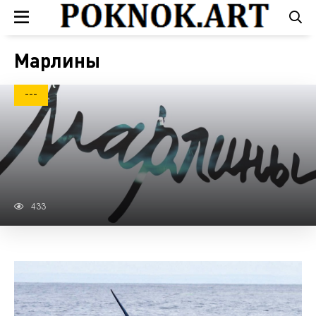
Марлины
---
433