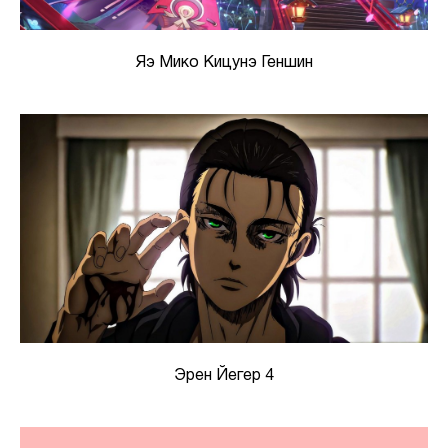
Яэ Мико Кицунэ Геншин
Эрен Йегер 4