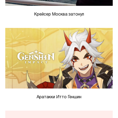
Крейсер Москва затонул
Аратакки Итто Геншин