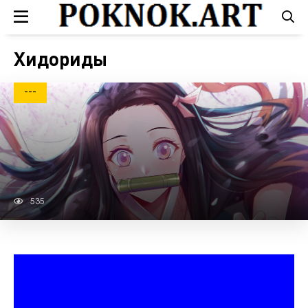
Хидориды
---
535