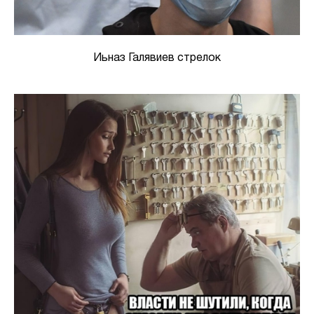
Иьназ Галявиев стрелок