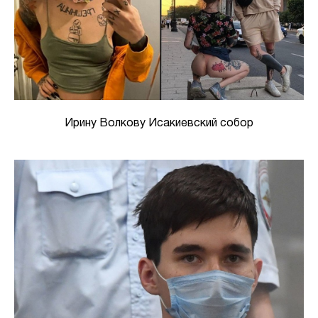
Ирину Волкову Исакиевский собор