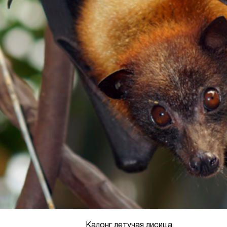
Калонг летучая лисица