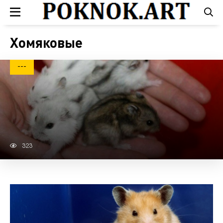
Хомяковые
---
323