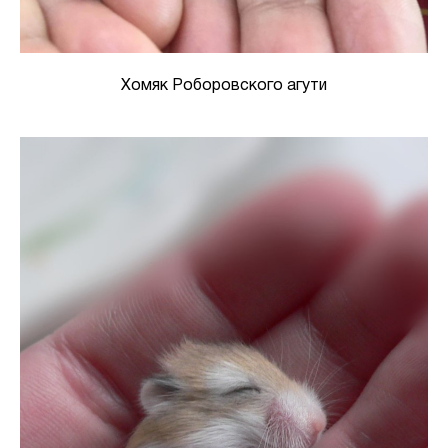
Хомяк Роборовского агути