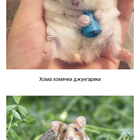
Хома хомячки джунгарики