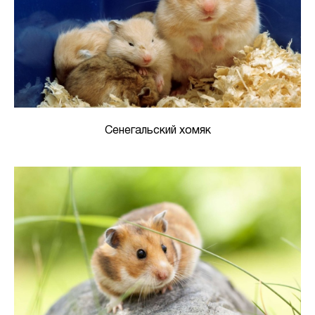
Сенегальский хомяк