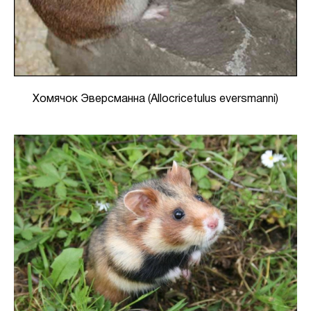
Хомячок Эверсманна (Allocricetulus eversmanni)