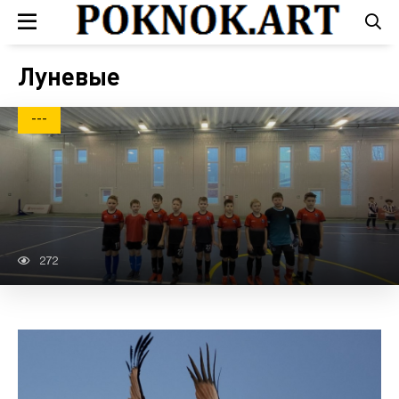
Луневые
---
272