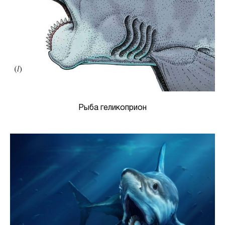
Рыба геликоприон