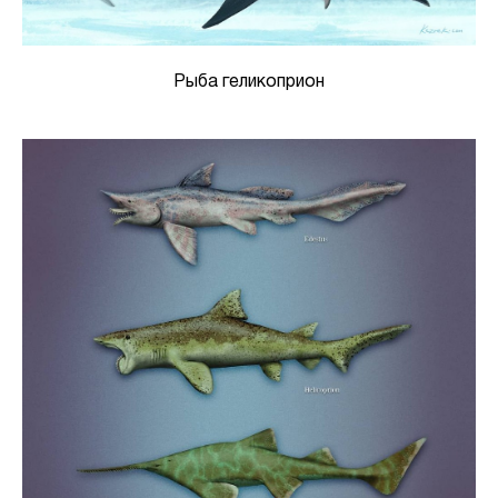
Рыба геликоприон