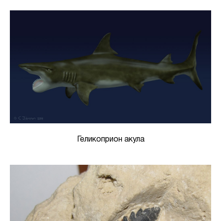
Геликоприон акула