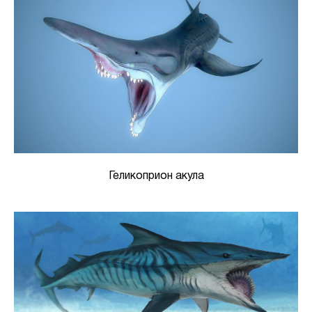
Геликоприон акула