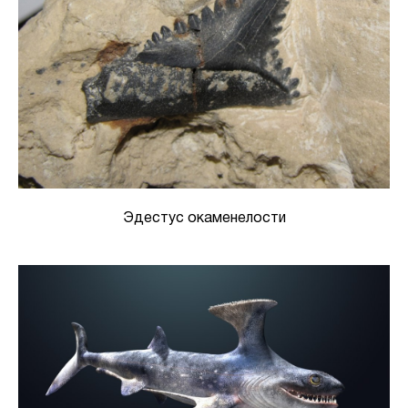
Эдестус окаменелости