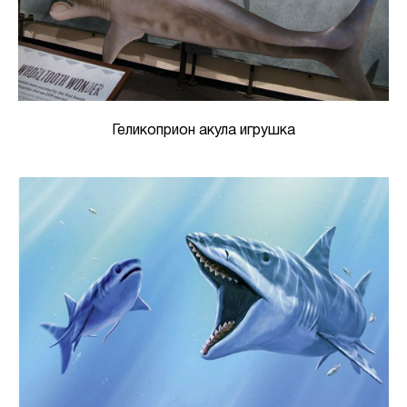
Геликоприон акула игрушка