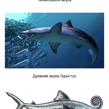
Геликоприон акула
Древняя акула Эдестус