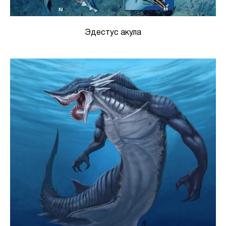
Эдестус акула