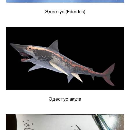
Эдестус (Edestus)
Эдестус акула