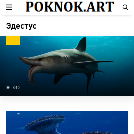
Эдестус
---
640