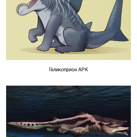
Геликоприон АРК