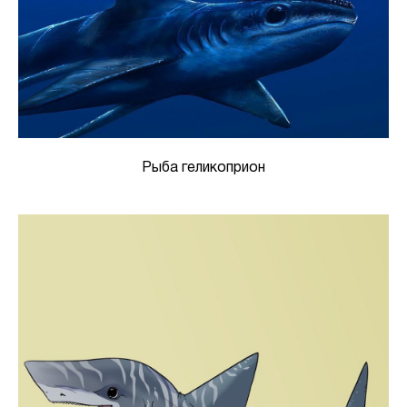
Рыба геликоприон