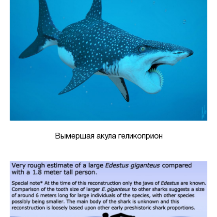
Вымершая акула геликоприон