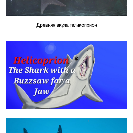
Древняя акула геликоприон