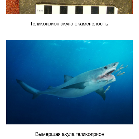
Геликоприон акула окаменелость
Вымершая акула геликоприон