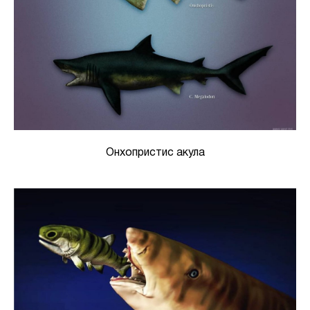
Онхопристис акула