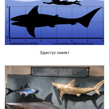
Эдестус скелет