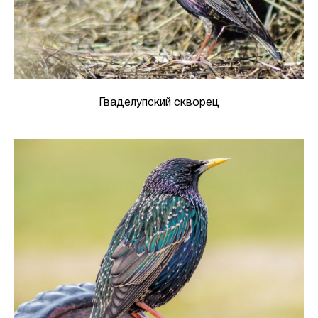
Гваделупский скворец