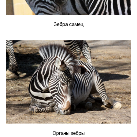
Зебра самец
Органы зебры