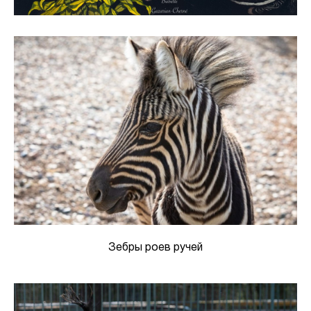
Зебры роев ручей