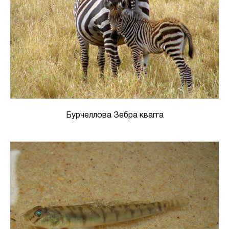
Бурчеллова Зебра квагга