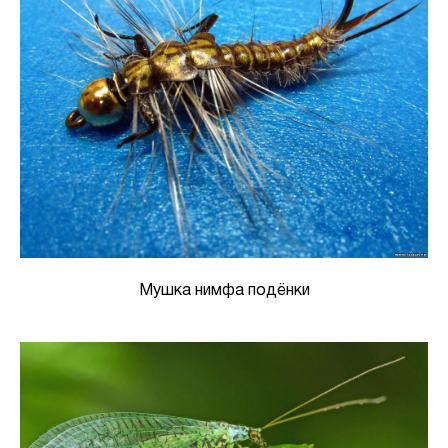
Мушка нимфа подёнки