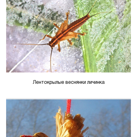
Лентокрылые веснянки личинка