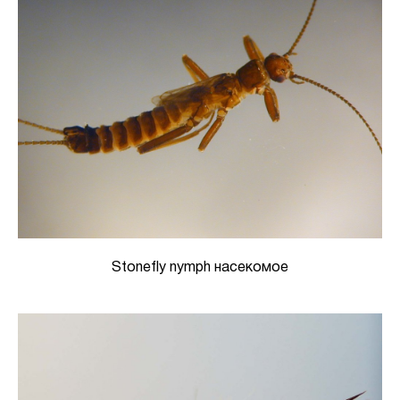
Stonefly nymph насекомое