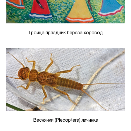
Троица праздник береза хоровод
Веснянки (Plecoptera) личинка