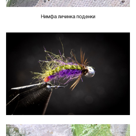
Нимфа личинка поденки