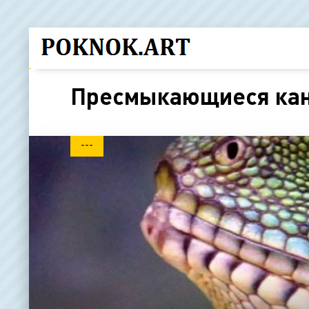
Пресмыкающиеся ка
---