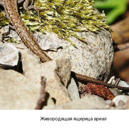
Живородящая ящерица ареал