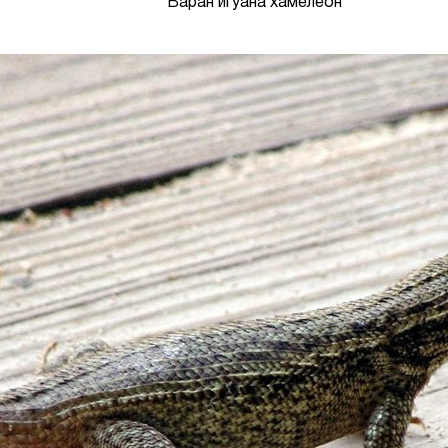
Варан игуана хамелеон