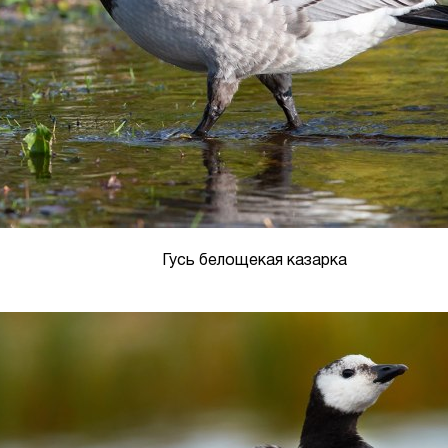
Гусь белощекая казарка