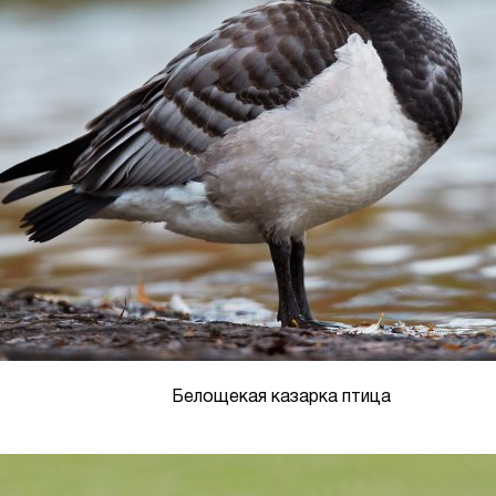
Белощекая казарка птица