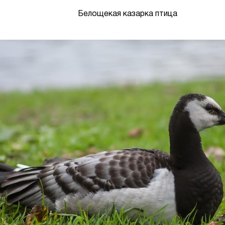
Белощекая казарка птица