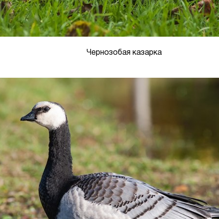
Чернозобая казарка