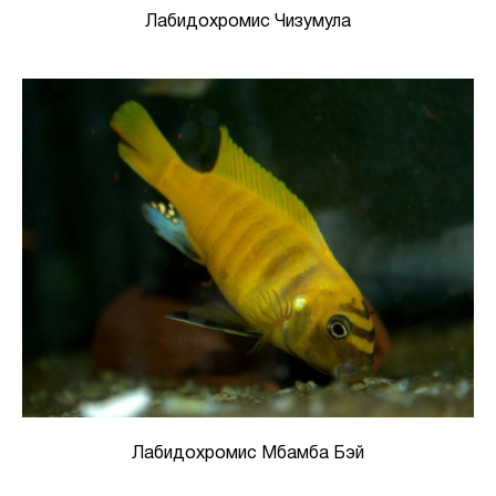
Лабидохромис Чизумула
Лабидохромис Мбамба Бэй