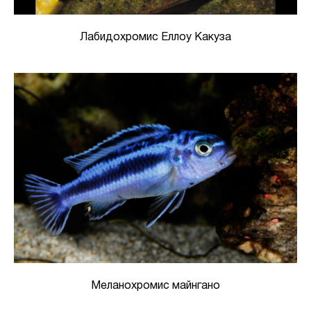
Лабидохромис Еллоу Какуза
Меланохромис майнгано