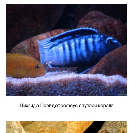
Цихлида Псевдотрофеус саулоси коралл