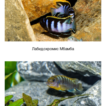
Лабидохромис Мбамба