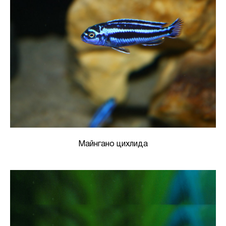
Майнгано цихлида