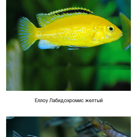
Еллоу Лабидохромис желтый