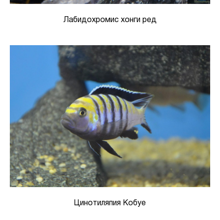
Лабидохромис хонги ред
Цинотиляпия Кобуе