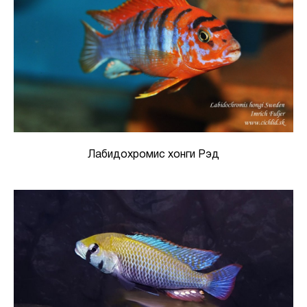
Лабидохромис хонги Рэд