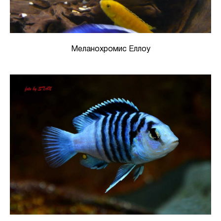
Меланохромис Еллоу