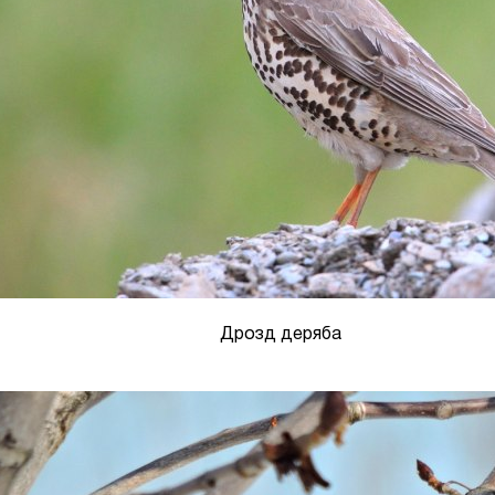
Дрозд деряба