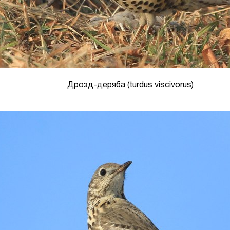
Дрозд-деряба (turdus viscivorus)