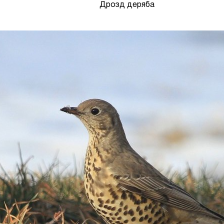
Дрозд деряба