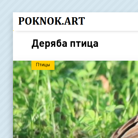
Деряба птица
Птицы