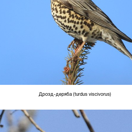
Дрозд-деряба (turdus viscivorus)